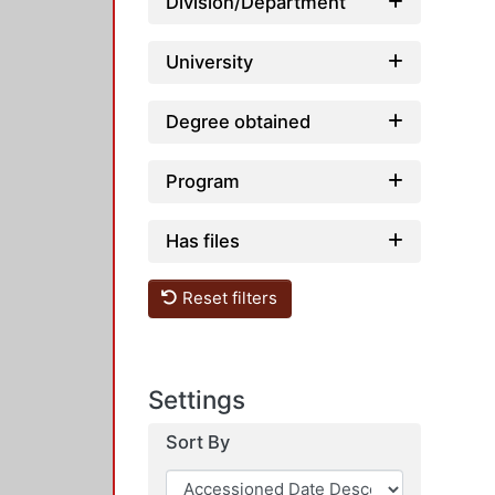
Division/Department
University
Degree obtained
Program
Has files
Reset filters
Settings
Sort By