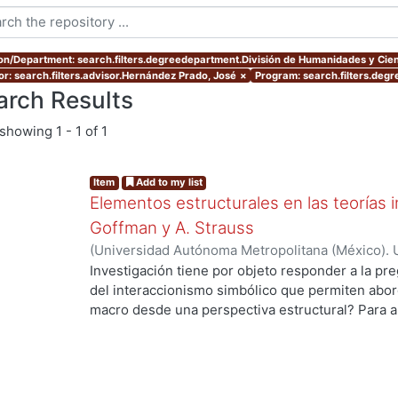
ion/Department: search.filters.degreedepartment.División de Humanidades y Cien
or: search.filters.advisor.Hernández Prado, José
×
Program: search.filters.deg
arch Results
showing
1 - 1 of 1
Item
Add to my list
Elementos estructurales en las teorías i
Goffman y A. Strauss
(
Universidad Autónoma Metropolitana (México). 
de Servicios de Información.
,
2012
)
Gaytan Sánch
Investigación tiene por objeto responder a la pr
...
del interaccionismo simbólico que permiten abord
macro desde una perspectiva estructural? Para a
hipótesis de trabajo que supone que en la socio
de una vertiente de la tradición interaccionista,
elementos estructurales que permiten entender 
formas alternativas: por un lado, los trabajos de