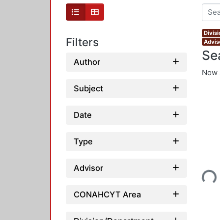
Divis
Filters
Advis
Se
Author
Now 
Subject
Date
Type
Loading
Advisor
CONAHCYT Area