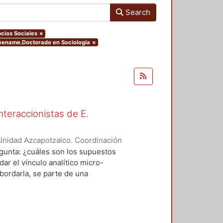
Search
cias Sociales
×
reename.Doctorado en Sociología
×
nteraccionistas de E.
Unidad Azcapotzalco. Coordinación
ez, Amalia Patricia
egunta: ¿cuáles son los supuestos
ar el vínculo analítico micro-
bordarla, se parte de una
logía de al menos dos herederos
 se encuentran contenidos los
el vínculo micro-macro de dos
 Goffman y por otro, los de Anselm