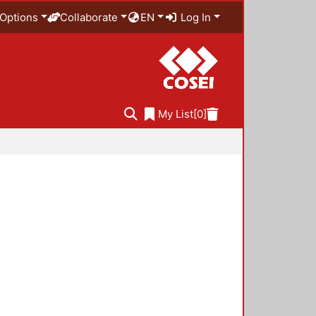
Options
Collaborate
EN
Log In
My List
[0]