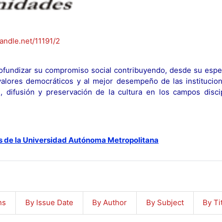
handle.net/11191/2
fundizar su compromiso social contribuyendo, desde su espec
y valores democráticos y al mejor desempeño de las institucion
n, difusión y preservación de la cultura en los campos discip
s de la Universidad Autónoma Metropolitana
ns
By Issue Date
By Author
By Subject
By Ti