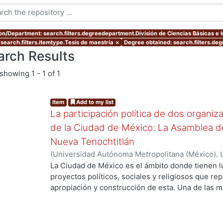
ion/Department: search.filters.degreedepartment.División de Ciencias Básicas e 
 search.filters.itemtype.Tesis de maestría
×
Degree obtained: search.filters.deg
arch Results
showing
1 - 1 of 1
Item
Add to my list
La participación política de dos organi
de la Ciudad de México: La Asamblea de
Nueva Tenochtitlán
(
Universidad Autónoma Metropolitana (México). 
de Servicios de Información.
,
2000
)
PINO HIDAL
La Ciudad de México es el ámbito donde tienen l
ng...
proyectos políticos, sociales y religiosos que re
apropiación y construcción de esta. Una de las 
actores, son las organizaciones urbano populares
crisis urbana y habitacional en diversas ciudades
han distinguido por desarrollar formas asociativ