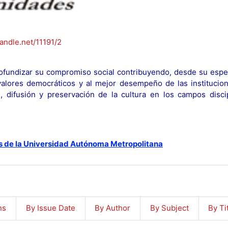
handle.net/11191/2
fundizar su compromiso social contribuyendo, desde su espec
y valores democráticos y al mejor desempeño de las institucion
n, difusión y preservación de la cultura en los campos discip
s de la Universidad Autónoma Metropolitana
ns
By Issue Date
By Author
By Subject
By Ti