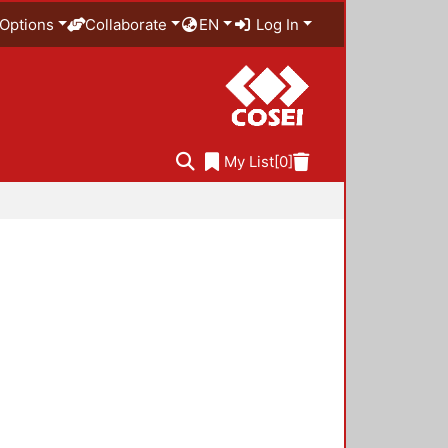
Options
Collaborate
EN
Log In
My List
[0]