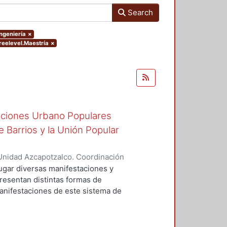
Search
Ingeniería
×
reelevel.Maestría
×
zaciones Urbano Populares
 Barrios y la Unión Popular
Unidad Azcapotzalco. Coordinación
GO, RICARDO ADALBERTO
ugar diversas manifestaciones y
presentan distintas formas de
manifestaciones de este sistema de
, surgidas para hacer frente a la
 del país, estas organizaciones se
as y de gestión de manera