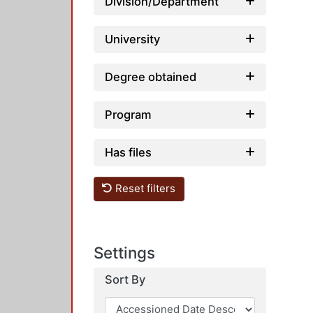
Division/Department
University
Degree obtained
Program
Has files
Reset filters
Settings
Sort By