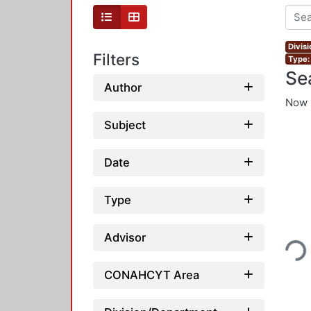
Divis
Filters
Type:
Se
Author
Now 
Subject
Date
Type
Loadi
Advisor
CONAHCYT Area