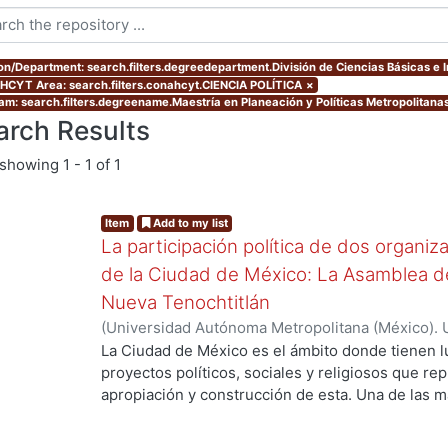
ion/Department: search.filters.degreedepartment.División de Ciencias Básicas e 
CYT Area: search.filters.conahcyt.CIENCIA POLÍTICA
×
am: search.filters.degreename.Maestría en Planeación y Políticas Metropolitana
arch Results
showing
1 - 1 of 1
Item
Add to my list
La participación política de dos organi
de la Ciudad de México: La Asamblea de
Nueva Tenochtitlán
(
Universidad Autónoma Metropolitana (México). 
de Servicios de Información.
,
2000
)
PINO HIDAL
La Ciudad de México es el ámbito donde tienen l
proyectos políticos, sociales y religiosos que re
apropiación y construcción de esta. Una de las 
actores, son las organizaciones urbano populares
crisis urbana y habitacional en diversas ciudades