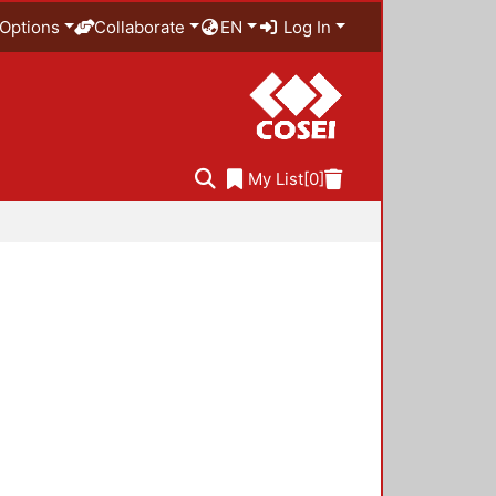
Options
Collaborate
EN
Log In
My List
[0]