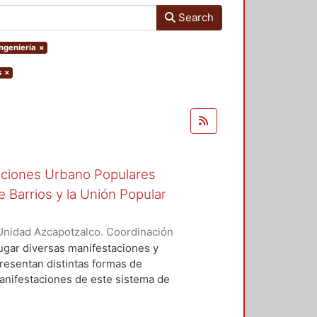
Search
Ingeniería
×
s
×
zaciones Urbano Populares
 Barrios y la Unión Popular
Unidad Azcapotzalco. Coordinación
GO, RICARDO ADALBERTO
ugar diversas manifestaciones y
presentan distintas formas de
manifestaciones de este sistema de
, surgidas para hacer frente a la
 del país, estas organizaciones se