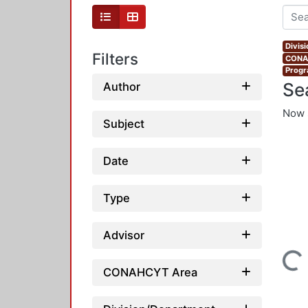
Divis
Filters
CONAH
Progr
Se
Author
Now 
Subject
Date
Type
Advisor
Loading...
CONAHCYT Area