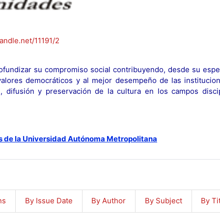
handle.net/11191/2
fundizar su compromiso social contribuyendo, desde su espec
y valores democráticos y al mejor desempeño de las institucion
n, difusión y preservación de la cultura en los campos discip
s de la Universidad Autónoma Metropolitana
ns
By Issue Date
By Author
By Subject
By Ti