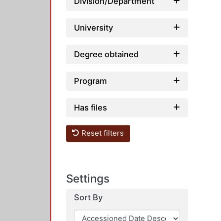
Division/Department
University
Degree obtained
Program
Has files
Reset filters
Settings
Sort By