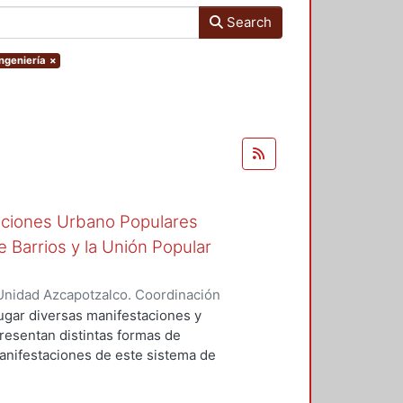
Search
Ingeniería
×
zaciones Urbano Populares
 Barrios y la Unión Popular
Unidad Azcapotzalco. Coordinación
GO, RICARDO ADALBERTO
ugar diversas manifestaciones y
presentan distintas formas de
manifestaciones de este sistema de
, surgidas para hacer frente a la
 del país, estas organizaciones se