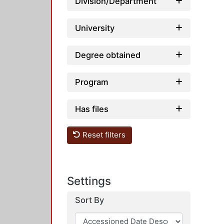
Division/Department
University
Degree obtained
Program
Has files
Reset filters
Settings
Sort By