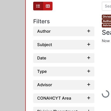
Divis
Filters
Autho
Advis
Se
Author
Now 
Subject
Date
Type
Advisor
Loading
CONAHCYT Area