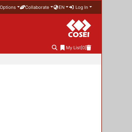
Options
Collaborate
EN
Log In
My List
[0]