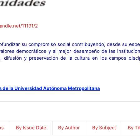
handle.net/11191/2
fundizar su compromiso social contribuyendo, desde su espec
y valores democráticos y al mejor desempeño de las institucion
n, difusión y preservación de la cultura en los campos discip
s de la Universidad Autónoma Metropolitana
ns
By Issue Date
By Author
By Subject
By Ti