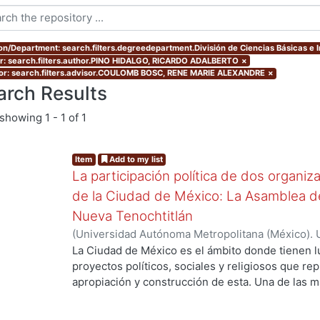
ion/Department: search.filters.degreedepartment.División de Ciencias Básicas e 
r: search.filters.author.PINO HIDALGO, RICARDO ADALBERTO
×
or: search.filters.advisor.COULOMB BOSC, RENE MARIE ALEXANDRE
×
arch Results
showing
1 - 1 of 1
Item
Add to my list
La participación política de dos organi
de la Ciudad de México: La Asamblea de
Nueva Tenochtitlán
(
Universidad Autónoma Metropolitana (México). 
de Servicios de Información.
,
2000
)
PINO HIDAL
La Ciudad de México es el ámbito donde tienen l
proyectos políticos, sociales y religiosos que re
...
apropiación y construcción de esta. Una de las 
actores, son las organizaciones urbano populares
crisis urbana y habitacional en diversas ciudades