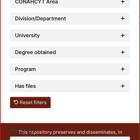
CONAHCYT Area
Division/Department
Loadi
University
Degree obtained
Program
Has files
Reset filters
Settings
This repository preserves and disseminates, in
unrestricted open access, the teaching and research