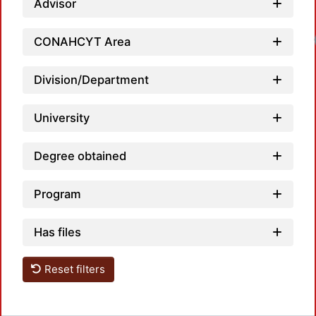
Advisor
Loadin
CONAHCYT Area
Division/Department
University
Degree obtained
Program
Has files
Reset filters