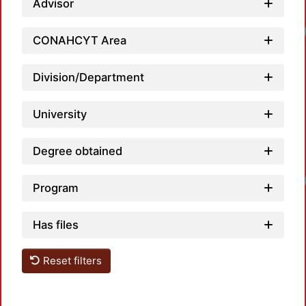
Advisor
Loadin
CONAHCYT Area
Division/Department
University
Degree obtained
Loadin
Program
Has files
Reset filters