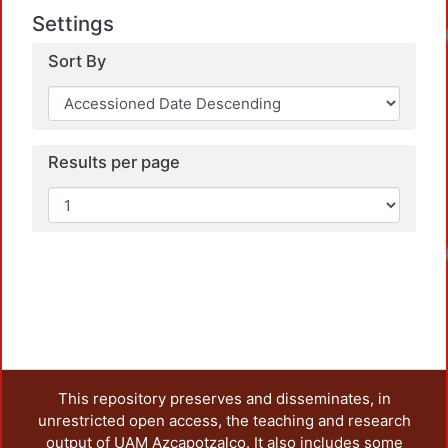
Settings
Loadin
Sort By
Results per page
Loadin
This repository preserves and disseminates, in
unrestricted open access, the teaching and research
output of UAM Azcapotzalco. It also includes some