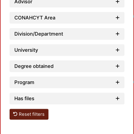
Advisor
Loadin
CONAHCYT Area
Division/Department
University
Degree obtained
Loadin
Program
Has files
Reset filters