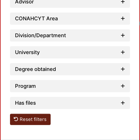
Advisor
CONAHCYT Area
Loadi
Division/Department
University
Degree obtained
Program
Has files
Reset filters