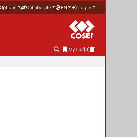
Options
Collaborate
EN
Log In
My List
[0]