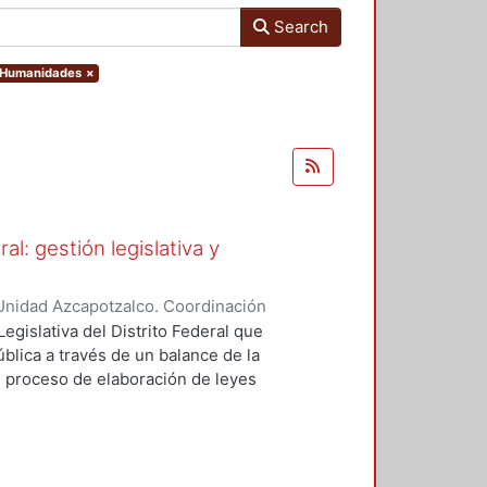
Search
y Humanidades
×
al: gestión legislativa y
Unidad Azcapotzalco. Coordinación
ndez Avalos, Benjamín
egislativa del Distrito Federal que
ública a través de un balance de la
el proceso de elaboración de leyes
al, se subraya el proceso de
ión social es el criterio básico
as leyes mismas son la expresión
iones que implicarán acciones