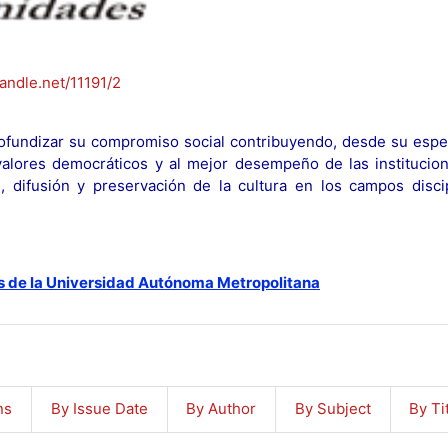
handle.net/11191/2
fundizar su compromiso social contribuyendo, desde su espec
y valores democráticos y al mejor desempeño de las institucion
n, difusión y preservación de la cultura en los campos discip
s de la Universidad Autónoma Metropolitana
ns
By Issue Date
By Author
By Subject
By Ti