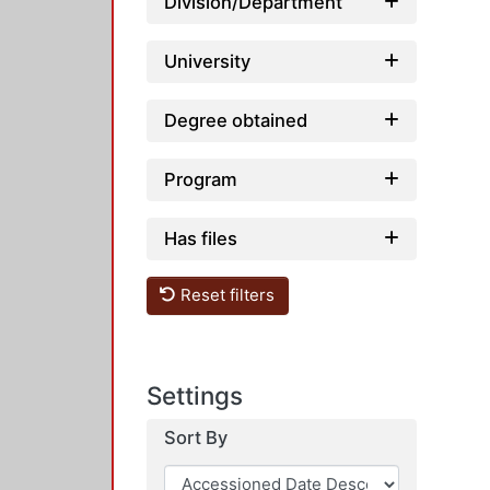
Division/Department
University
Degree obtained
Program
Has files
Reset filters
Settings
Sort By