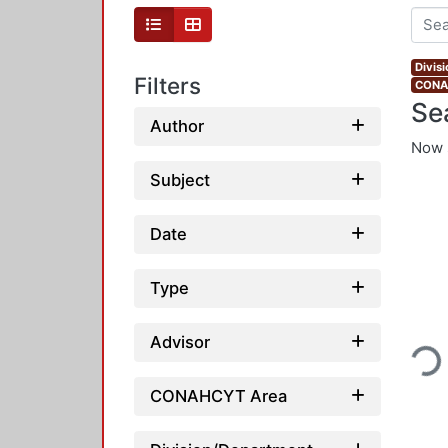
Divis
Filters
CONAH
Se
Author
Now 
Subject
Date
Type
Advisor
Loadi
CONAHCYT Area