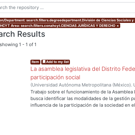
ion/Department: search.filters.degreedepartment.División de Ciencias Sociales 
CYT Area: search.filters.conahcyt.CIENCIAS JURÍDICAS Y DERECHO
×
arch Results
showing
1 - 1 of 1
Item
Add to my list
La asamblea legislativa del Distrito Feder
participación social
(
Universidad Autónoma Metropolitana (México). 
de Servicios de Información.
,
2001-05-18
)
Herná
Trabajo sobre el funcionamiento de la Asamblea L
busca identificar las modalidades de la gestión p
ng...
influencia de la participación de la sociedad en 
que lleva a cabo un órgano de representación loc
eficiencia para elaborar leyes, donde la participac
para su emisión. Se parte del supuesto de que l
de políticas públicas, pues representan disposic