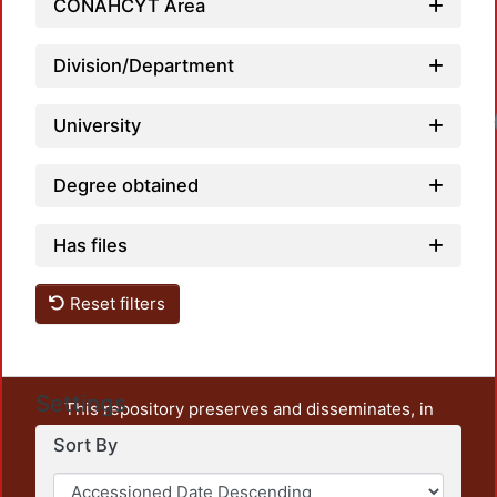
CONAHCYT Area
Division/Department
Loadin
University
Degree obtained
Has files
Reset filters
Settings
This repository preserves and disseminates, in
unrestricted open access, the teaching and research
Sort By
output of UAM Azcapotzalco. It also includes some
administrative and graphic documents from the