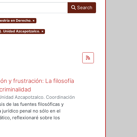
Search
estría en Derecho.
×
). Unidad Azcapotzalco.
×
 y frustración: La filosofía
criminalidad
Unidad Azcapotzalco. Coordinación
l Rey, Adolfo
sis de las fuentes filosóficas y
jurídico penal no sólo en el
tico, reflexionaré sobre los
a sincrónica y diacrónica,
undizar no sólo en el análisis sino