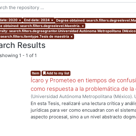
 date: 2020
×
End date: 2024
×
Degree obtained: search.filters.degreelevel.Ma
e obtained: search.filters.degreelevel.Maestría.
×
rsity: search.filters.degreegrantor.Universidad Autónoma Metropolitana (México
 search.filters.itemtype.Tesis de maestría
×
arch Results
showing
1 - 1 of 1
Item
Add to my list
Ícaro y Prometeo en tiempos de confusión
como respuesta a la problemática de la 
(
Universidad Autónoma Metropolitana (México). 
de Servicios de Información.
,
2021-04-22
)
Gil De
En esta Tesis, realizaré una lectura crítica y análi
jurídicas para ver como encuadran con el sistema 
aspecto procesal, sino a un nivel abstracto dogmá
distintos conceptos en boga desde una perspectiv
utilizando la comparación y el contraste para prof