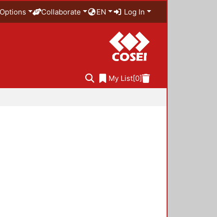
Options
Collaborate
EN
Log In
My List
[0]