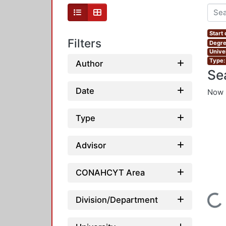
Start
Filters
Degre
Unive
Type:
Author
Se
Date
Now 
Type
Advisor
CONAHCYT Area
Division/Department
Loading...