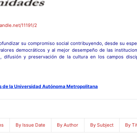
handle.net/11191/2
fundizar su compromiso social contribuyendo, desde su espec
y valores democráticos y al mejor desempeño de las institucion
n, difusión y preservación de la cultura en los campos discip
s de la Universidad Autónoma Metropolitana
ns
By Issue Date
By Author
By Subject
By Ti