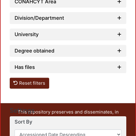
CONAHCYT Area
Division/Department
Load
University
Degree obtained
Has files
Reset filters
Settings
This repository preserves and disseminates, in
unrestricted open access, the teaching and research
Sort By
output of UAM Azcapotzalco. It also includes some
administrative and graphic documents from the