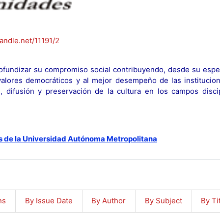
handle.net/11191/2
fundizar su compromiso social contribuyendo, desde su espec
y valores democráticos y al mejor desempeño de las institucion
n, difusión y preservación de la cultura en los campos discip
s de la Universidad Autónoma Metropolitana
ns
By Issue Date
By Author
By Subject
By Ti