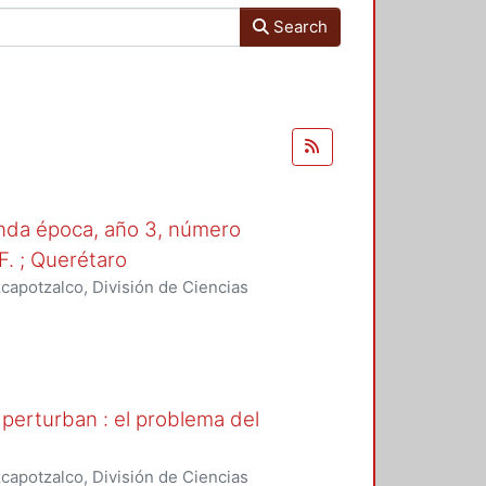
Search
unda época, año 3, número
F. ; Querétaro
apotzalco, División de Ciencias
nidades ; Universidad Autónoma
ia
,
1989-11
)
perturban : el problema del
apotzalco, División de Ciencias