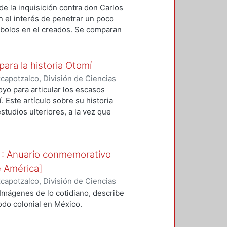
idades, Área de Historia de
de la inquisición contra don Carlos
n el interés de penetrar un poco
ímbolos en el creados. Se comparan
ecatecatl, y la de los españoles
ña. Se revisan aquí algunos
siones de cada una de las partes.
para la historia Otomí
 del conflicto entre dos
apotzalco, División de Ciencias
ende es que las conquistas no
idades, Área de Historia de
oyo para articular los escasos
vida cotidiana conserve sus
 Este artículo sobre su historia
studios ulteriores, a la vez que
omo la relativa a las vajillas de
hispanizado, o el motín de las
 : Anuario conmemorativo
e América]
apotzalco, División de Ciencias
idades, Área de Historia de
Imágenes de lo cotidiano, describe
odo colonial en México.