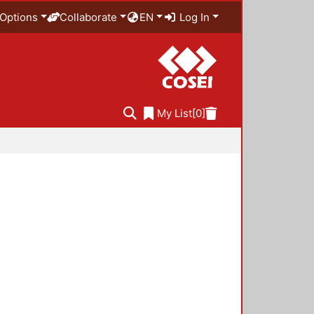
Options
Collaborate
EN
Log In
My List
[0]