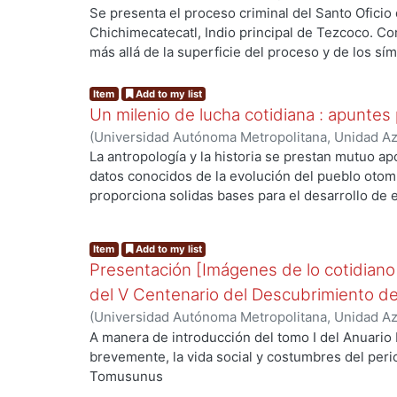
Sociales y Humanidades, Departamento de Human
Se presenta el proceso criminal del Santo Oficio 
México
,
1989
)
Pappe Willenegger, Silvia
Chichimecatecatl, Indio principal de Tezcoco. Co
más allá de la superficie del proceso y de los s
dos amplias realidades, la de Don Carlos Chichim
conquistadores y colonizadores de la Nueva Espa
Item
Add to my list
elementos de la visión del mundo y de las preten
Un milenio de lucha cotidiana : apuntes 
La personalidad de don Carlos aparece como fruto
(
Universidad Autónoma Metropolitana, Unidad Azc
tradiciones y dos formas de vida. Lo que él pret
Sociales y Humanidades, Departamento de Human
La antropología y la historia se prestan mutuo ap
modifiquen la estructura de la sociedad y que la 
México
,
1989
)
Escalante, Pablo
datos conocidos de la evolución del pueblo otomí.
tradiciones.Tomusunus
proporciona solidas bases para el desarrollo de e
aporta datos curiosos y significativas anécdotas, c
plata y las sillas altas empleadas por el cacique 
Item
Add to my list
mujeres de Axacuba. Tomusunus
Presentación [Imágenes de lo cotidiano
del V Centenario del Descubrimiento d
(
Universidad Autónoma Metropolitana, Unidad Azc
Sociales y Humanidades, Departamento de Human
A manera de introducción del tomo I del Anuario 
México
,
1989
)
Gonzalbo, Pilar
brevemente, la vida social y costumbres del peri
Tomusunus