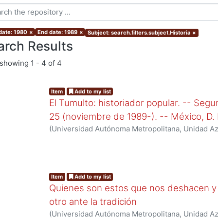
 date: 1980
×
End date: 1989
×
Subject: search.filters.subject.Historia
×
arch Results
showing
1 - 4 of 4
Item
Add to my list
El Tumulto: historiador popular. -- Seg
25 (noviembre de 1989-). -- México, D. 
(
Universidad Autónoma Metropolitana, Unidad Azc
Sociales y Humanidades, Departamento de Huma
de Querétaro, Dirección de Extensión Universitar
Item
Add to my list
Quienes son estos que nos deshacen y 
otro ante la tradición
(
Universidad Autónoma Metropolitana, Unidad Azc