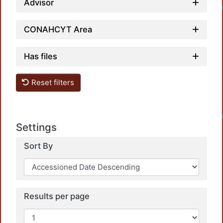
Loadin
Advisor
CONAHCYT Area
Has files
Reset filters
Loadin
Settings
Sort By
Results per page