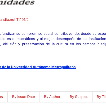
handle.net/11191/2
fundizar su compromiso social contribuyendo, desde su espec
y valores democráticos y al mejor desempeño de las institucion
n, difusión y preservación de la cultura en los campos discip
s de la Universidad Autónoma Metropolitana
ns
By Issue Date
By Author
By Subject
By Ti