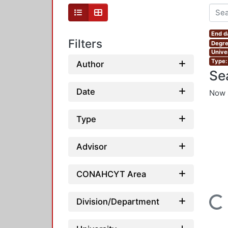
End d
Filters
Degre
Unive
Type:
Author
Se
Date
Now 
Type
Advisor
CONAHCYT Area
Loading...
Division/Department