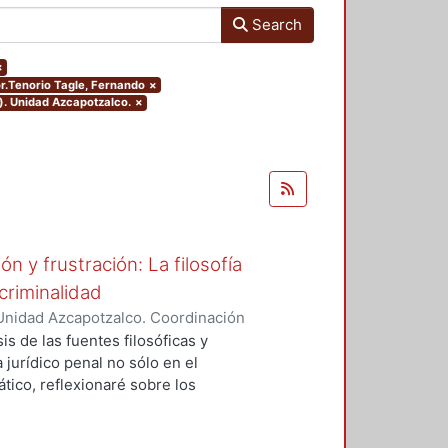
Search
×
or.Tenorio Tagle, Fernando
×
). Unidad Azcapotzalco.
×
 y frustración: La filosofía
criminalidad
Unidad Azcapotzalco. Coordinación
l Rey, Adolfo
sis de las fuentes filosóficas y
jurídico penal no sólo en el
tico, reflexionaré sobre los
a sincrónica y diacrónica,
undizar no sólo en el análisis sino