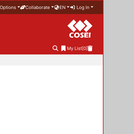
Options
Collaborate
EN
Log In
My List
[0]