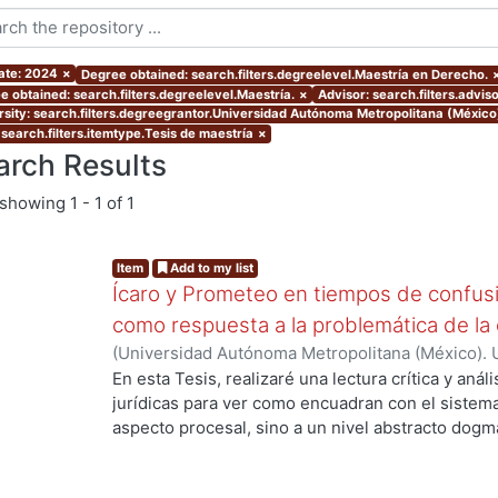
ate: 2024
×
Degree obtained: search.filters.degreelevel.Maestría en Derecho.
e obtained: search.filters.degreelevel.Maestría.
×
Advisor: search.filters.advis
rsity: search.filters.degreegrantor.Universidad Autónoma Metropolitana (México
 search.filters.itemtype.Tesis de maestría
×
arch Results
showing
1 - 1 of 1
Item
Add to my list
Ícaro y Prometeo en tiempos de confusión
como respuesta a la problemática de la 
(
Universidad Autónoma Metropolitana (México). 
de Servicios de Información.
,
2021-04-22
)
Gil De
En esta Tesis, realizaré una lectura crítica y análi
jurídicas para ver como encuadran con el sistema 
aspecto procesal, sino a un nivel abstracto dogmá
distintos conceptos en boga desde una perspectiv
utilizando la comparación y el contraste para prof