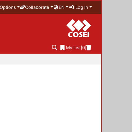
Options
Collaborate
EN
Log In
My List
[0]