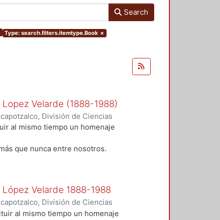
Search
×
Type: search.filters.itemtype.Book
×
n Lopez Velarde (1888-1988)
apotzalco, División de Ciencias
idades, Área de Literatura
,
1988
)
tuir al mismo tiempo un homenaje
;
Rodríguez, Blanca
;
Ramírez
alazar Muro, Severino
;
Morales,
más que nunca entre nosotros.
n López Velarde 1888-1988
apotzalco, División de Ciencias
idades, Área de Literatura, Área
ituir al mismo tiempo un homenaje