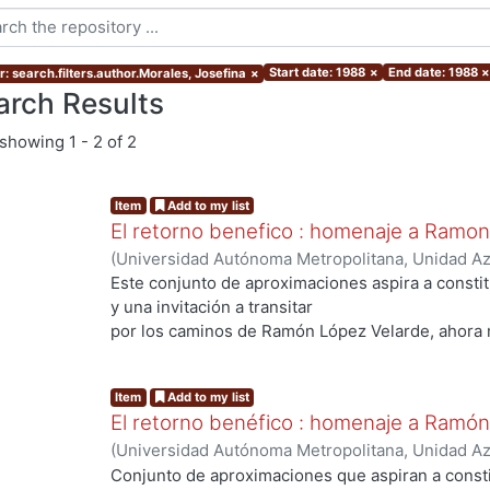
Start date: 1988
×
End date: 1988
: search.filters.author.Morales, Josefina
×
arch Results
showing
1 - 2 of 2
Item
Add to my list
El retorno benefico : homenaje a Ramo
(
Universidad Autónoma Metropolitana, Unidad Azc
Sociales y Humanidades, Departamento de Human
Este conjunto de aproximaciones aspira a consti
Quirarte, Vicente
;
Conde Ortega, José Francisco
y una invitación a transitar
Leyva, Edelmira
;
Alegría de la Colina, Margarita
;
S
por los caminos de Ramón López Velarde, ahora 
g...
Josefina
Item
Add to my list
El retorno benéfico : homenaje a Ramó
(
Universidad Autónoma Metropolitana, Unidad Azc
Sociales y Humanidades, Departamento de Human
Conjunto de aproximaciones que aspiran a const