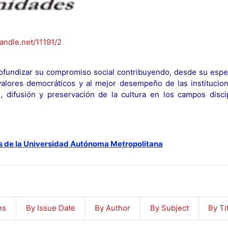
handle.net/11191/2
fundizar su compromiso social contribuyendo, desde su espec
y valores democráticos y al mejor desempeño de las institucion
n, difusión y preservación de la cultura en los campos discip
s de la Universidad Autónoma Metropolitana
ns
By Issue Date
By Author
By Subject
By Ti