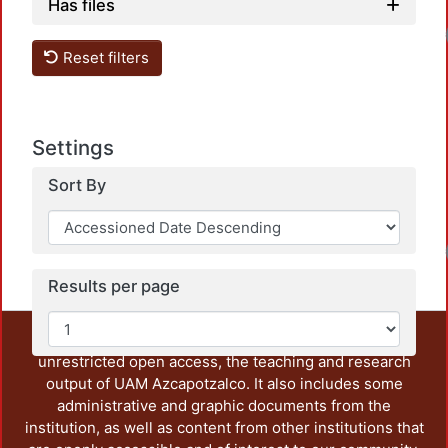
Has files
Loadi
Reset filters
Settings
Sort By
Loadi
Results per page
This repository preserves and disseminates, in
unrestricted open access, the teaching and research
output of UAM Azcapotzalco. It also includes some
administrative and graphic documents from the
institution, as well as content from other institutions that