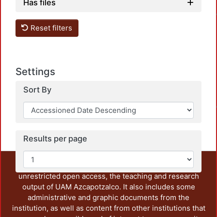
Loadi
Has files
Reset filters
Settings
Sort By
Loadi
Results per page
This repository preserves and disseminates, in
unrestricted open access, the teaching and research
output of UAM Azcapotzalco. It also includes some
administrative and graphic documents from the
institution, as well as content from other institutions that