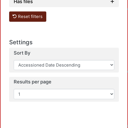
Has files
Loadin
Reset filters
Settings
Sort By
Loadin
Results per page
Loadin