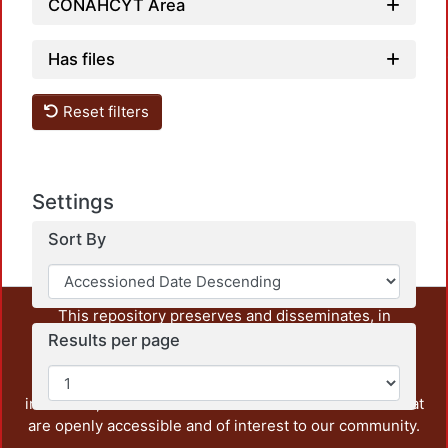
CONAHCYT Area
Loadi
Has files
Reset filters
Loadi
Settings
Sort By
This repository preserves and disseminates, in
unrestricted open access, the teaching and research
Results per page
output of UAM Azcapotzalco. It also includes some
administrative and graphic documents from the
institution, as well as content from other institutions that
are openly accessible and of interest to our community.