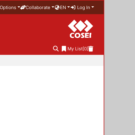
Options
Collaborate
EN
Log In
My List
[0]