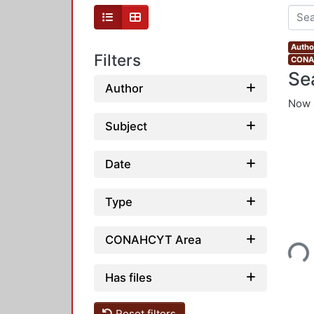
Autho
Filters
CONAH
Se
Author
Now 
Subject
Date
Type
Loading...
CONAHCYT Area
Has files
Reset filters