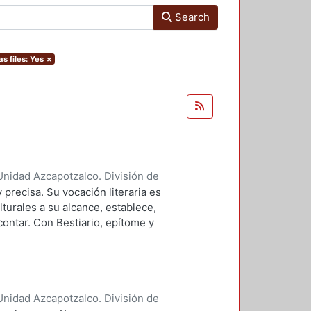
Search
as files: Yes
×
nidad Azcapotzalco. División de
e Ortega, José Francisco
 precisa. Su vocación literaria es
turales a su alcance, establece,
ntar. Con Bestiario, epítome y
 depresivo.
nidad Azcapotzalco. División de