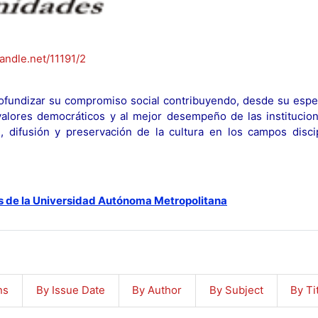
handle.net/11191/2
fundizar su compromiso social contribuyendo, desde su espec
y valores democráticos y al mejor desempeño de las institucion
n, difusión y preservación de la cultura en los campos discip
s de la Universidad Autónoma Metropolitana
ns
By Issue Date
By Author
By Subject
By Ti