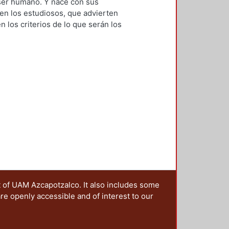
o de Humanidades.
,
2017-06
)
 ser humano. Y nace con sus
en los estudiosos, que advierten
 los criterios de lo que serán los
r los secretos del verso e innovar.
t of UAM Azcapotzalco. It also includes some
are openly accessible and of interest to our