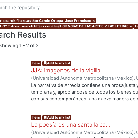
r: search.filters.author.Conde Ortega, José Francisco
×
CYT Area: search.filters.conahcyt.CIENCIAS DE LAS ARTES Y LAS LETRAS
×
H
arch Results
showing
1 - 2 of 2
Item
Add to my list
JJA: imágenes de la vigilia
(
Universidad Autónoma Metropolitana (México). U
Ciencias Sociales y Humanidades.
,
2018-12
)
Cond
La narrativa de Arreola contiene una prosa justa y
temprana y, apropiándose de todos los bienes cul
con sus contemporáneos, una nueva manera de co
poética de su narrativa nos enfrenta a un espejo
Item
Add to my list
La poesía es una santa laica…
(
Universidad Autónoma Metropolitana (México). U