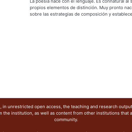
Ciencias Sociales y Humanidades. Departament
La poesía nace con el lenguaje. Es connatural al
Conde Ortega, José Francisco
propios elementos de distinción. Muy pronto nac
sobre las estrategias de composición y establecen
géneros literarios. La misión del poeta es conoce
No hay espacio para la improvisación.
 in unrestricted open access, the teaching and research outpu
he institution, as well as content from other institutions that 
community.