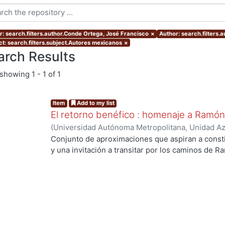
r: search.filters.author.Conde Ortega, José Francisco
×
Author: search.filters.
ct: search.filters.subject.Autores mexicanos
×
arch Results
showing
1 - 1 of 1
Item
Add to my list
El retorno benéfico : homenaje a Ramó
(
Universidad Autónoma Metropolitana, Unidad Azc
Sociales y Humanidades, Departamento de Human
Conjunto de aproximaciones que aspiran a const
de Historia de México
,
1988
)
Quirarte, Vicente
;
C
y una invitación a transitar por los caminos de 
Rodríguez, Blanca
;
Alegría de la Colina, Margarit
Josefina
;
Ramírez Leyva, Edelmira