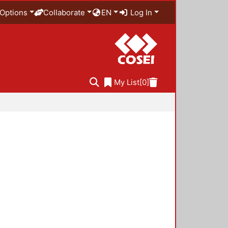
Options
Collaborate
EN
Log In
My List
[0]