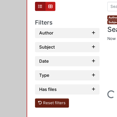
Autho
Filters
Subje
Se
Author
Now 
Subject
Date
Type
Has files
Loading...
Reset filters