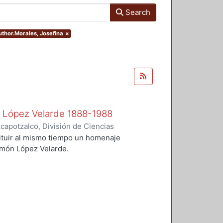
Search
author.Morales, Josefina
×
n López Velarde 1888-1988
apotzalco, División de Ciencias
idades, Área de Literatura, Área
ituir al mismo tiempo un homenaje
onde Ortega, José Francisco
;
Ramón López Velarde.
a
;
Salazar Muro, Severino
;
Morales,