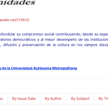
handle.net/11191/2
fundizar su compromiso social contribuyendo, desde su espec
y valores democráticos y al mejor desempeño de las institucion
n, difusión y preservación de la cultura en los campos discip
s de la Universidad Autónoma Metropolitana
ns
By Issue Date
By Author
By Subject
By Ti