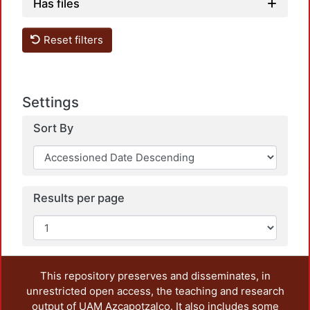
Loadi
Has files
Reset filters
Settings
Sort By
Loadi
Results per page
This repository preserves and disseminates, in
unrestricted open access, the teaching and research
output of UAM Azcapotzalco. It also includes some