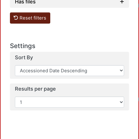
Has files
Loadin
Reset filters
Settings
Sort By
Results per page
Loadin