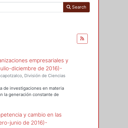
Search
ganizaciones empresariales y
ulio-diciembre de 2016)-
apotzalco, División de Ciencias
istración
,
2016-12
)
Comité
ra de investigaciones en materia
an la generación constante de
colectiva. Funciona como un
 los resultados de sus
universitaria.
mpetencia y cambio en las
organización en sus dos tipos:
ero-junio de 2016)-
una de ellas es diferente e