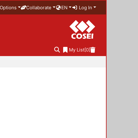
Options
Collaborate
EN
Log In
My List
[0]