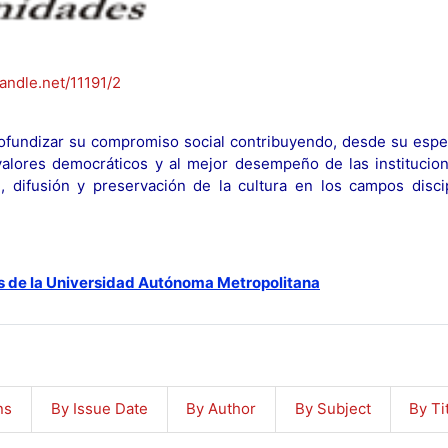
handle.net/11191/2
fundizar su compromiso social contribuyendo, desde su espec
y valores democráticos y al mejor desempeño de las institucion
n, difusión y preservación de la cultura en los campos discip
s de la Universidad Autónoma Metropolitana
ns
By Issue Date
By Author
By Subject
By Ti