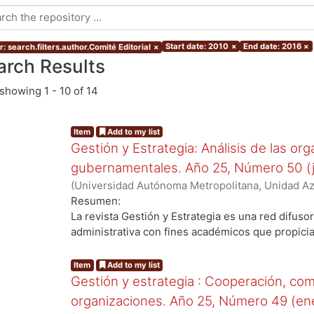
Start date: 2010
×
End date: 2016
×
: search.filters.author.Comité Editorial
×
arch Results
showing
1 - 10 of 14
Item
Add to my list
Gestión y Estrategia: Análisis de las or
gubernamentales. Año 25, Número 50 (j
(
Universidad Autónoma Metropolitana, Unidad Azc
Sociales y Humanidades, Departamento de Admin
Resumen:
Editorial
La revista Gestión y Estrategia es una red difuso
administrativa con fines académicos que propici
conocimientos, desde una perspectiva crítica y 
espacio en que los autores pueden dar a conocer
Item
Add to my list
investigaciones y compartirlas con la comunidad 
Gestión y estrategia : Cooperación, co
En su edición número cincuenta, se analizara la 
organizaciones. Año 25, Número 49 (en
empresarial y gubernamental. La gestión de cada 