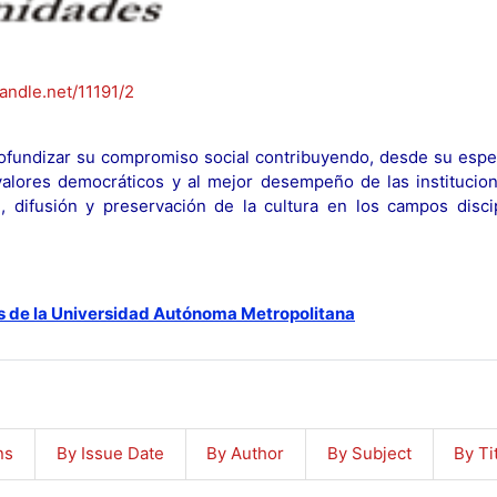
handle.net/11191/2
fundizar su compromiso social contribuyendo, desde su espec
y valores democráticos y al mejor desempeño de las institucion
n, difusión y preservación de la cultura en los campos discip
s de la Universidad Autónoma Metropolitana
ns
By Issue Date
By Author
By Subject
By Ti