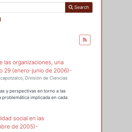
Search
e las organizaciones, una
o 29 (enero-junio de 2006)-
apotzalco, División de Ciencias
istración
,
2006-06
)
Comité
as y perspectivas en torno a las
a problemática implicada en cada
sistico obedece, quizá, a una
e en comprender su mundo y
idad social en las
las organizaciones y por medio de
embre de 2005)-
u manejo, cuales son sus