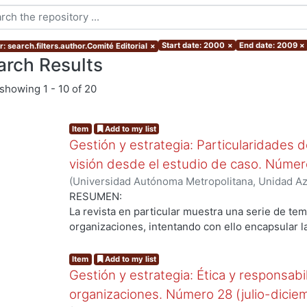
Start date: 2000
×
End date: 2009
×
: search.filters.author.Comité Editorial
×
arch Results
showing
1 - 10 of 20
Item
Add to my list
Gestión y estrategia: Particularidades d
visión desde el estudio de caso. Númer
(
Universidad Autónoma Metropolitana, Unidad Azc
Sociales y Humanidades, Departamento de Admin
RESUMEN:
Editorial
La revista en particular muestra una serie de tem
organizaciones, intentando con ello encapsular l
uno de los casos. La pretensión del ejercicio cau
inquietud inherente al ser humano, que consist
Item
Add to my list
establecer leyes o generalidades.
Gestión y estrategia: Ética y responsabil
Conocer la realidad, lo que se vive día a día en 
organizaciones. Número 28 (julio-dici
casos de estudio no ayuda a comprender mejor s