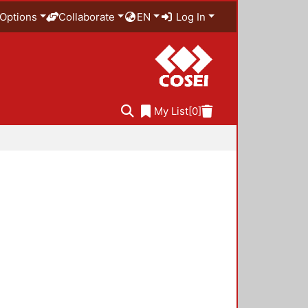
Options
Collaborate
EN
Log In
My List
[0]