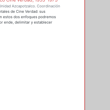
ria de la arquitectura de la
Unidad Azcapotzalco. Coordinación
sta tesis, una escritura realizada
rgas, Alexis
tales de Cine Verdad: sus
n suma peculiares. Dicha historia
Con estos dos enfoques podremos
a del arquitecto Carlos Obregón
por ende, delimitar y establecer
bjeto de estudio de este trabajo.
 caso que son estas diez cápsulas
nales de los años cincuenta y
ión cubana y el cincuentenario de
e la investigación está en estos
a, resulta imprescindible hablar de
do en los dos primeros capítulos.
 condición cinematográfica de Cine
e la condición periodística del
tes preguntas: ¿Cuál es la
formatos impresos como los
s como los documentales y los
 personas detrás del noticiario y
? y ¿Cuáles son los géneros y
nalmente, en el último capítulo se
dad con base en categorías de los
 y realismo, así como las