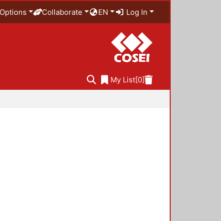
Options
Collaborate
EN
Log In
My List
[0]