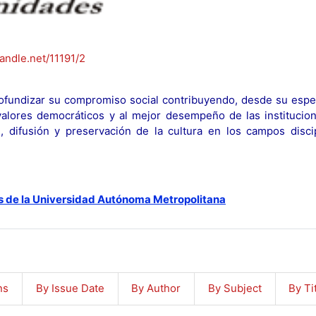
handle.net/11191/2
fundizar su compromiso social contribuyendo, desde su espec
y valores democráticos y al mejor desempeño de las institucion
n, difusión y preservación de la cultura en los campos discip
s de la Universidad Autónoma Metropolitana
ns
By Issue Date
By Author
By Subject
By Ti