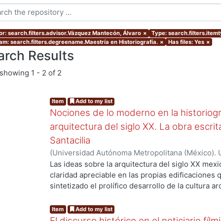
or: search.filters.advisor.Vázquez Mantecón, Álvaro
×
Type: search.filters.item
am: search.filters.degreename.Maestría en Historiografía.
×
Has files: Yes
×
arch Results
showing
1 - 2 of 2
Item
Add to my list
Nociones de lo moderno en la historiogra
arquitectura del siglo XX. La obra escr
Santacilia
(
Universidad Autónoma Metropolitana (México). 
de Servicios de Información.
,
2012-02
)
Cebey Mo
Las ideas sobre la arquitectura del siglo XX me
claridad apreciable en las propias edificaciones 
sintetizado el prolífico desarrollo de la cultura a
embargo, esa arquitectura es el símbolo de toda u
sustento material -casi testimonial— del desplie
Item
Add to my list
sociales, políticas y culturales. Ese conglomerado
El discurso histórico en el noticiario fí