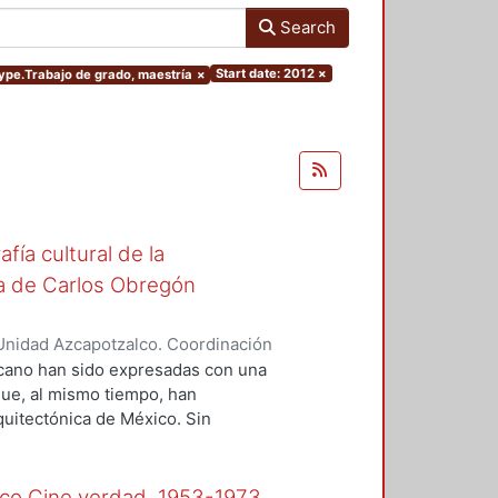
Search
Start date: 2012
×
type.Trabajo de grado, maestría
×
fía cultural de la
ita de Carlos Obregón
Unidad Azcapotzalco. Coordinación
ntes de Oca, Georgina
xicano han sido expresadas con una
que, al mismo tiempo, han
rquitectónica de México. Sin
na ideología, ella es sólo el
gue de una serie de circunstancias
 intelectual, el sustento
lmico Cine verdad, 1953-1973