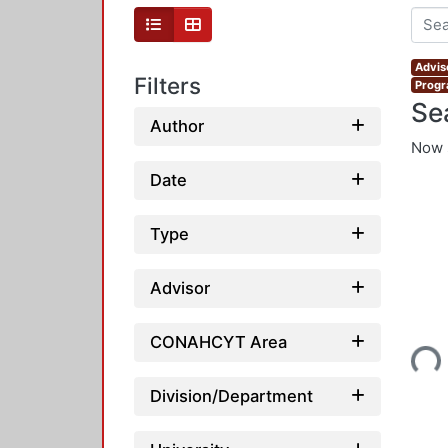
Advis
Filters
Progr
Se
Author
Now 
Date
Type
Advisor
Loading...
CONAHCYT Area
Division/Department