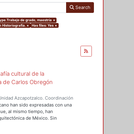
Search
type.Trabajo de grado, maestría
×
 Historiografía.
×
Has files: Yes
×
fía cultural de la
ita de Carlos Obregón
Unidad Azcapotzalco. Coordinación
ntes de Oca, Georgina
xicano han sido expresadas con una
que, al mismo tiempo, han
rquitectónica de México. Sin
na ideología, ella es sólo el
gue de una serie de circunstancias