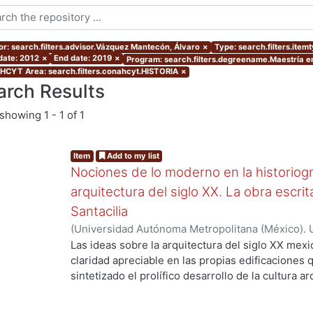
or: search.filters.advisor.Vázquez Mantecón, Álvaro
×
Type: search.filters.item
 date: 2012
×
End date: 2019
×
Program: search.filters.degreename.Maestría en
CYT Area: search.filters.conahcyt.HISTORIA
×
arch Results
showing
1 - 1 of 1
Item
Add to my list
Nociones de lo moderno en la historiogra
arquitectura del siglo XX. La obra escr
Santacilia
(
Universidad Autónoma Metropolitana (México). 
de Servicios de Información.
,
2012-02
)
Cebey Mo
Las ideas sobre la arquitectura del siglo XX me
claridad apreciable en las propias edificaciones 
g...
sintetizado el prolífico desarrollo de la cultura a
embargo, esa arquitectura es el símbolo de toda u
sustento material -casi testimonial— del desplie