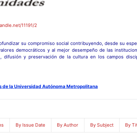
handle.net/11191/2
fundizar su compromiso social contribuyendo, desde su espec
y valores democráticos y al mejor desempeño de las institucion
n, difusión y preservación de la cultura en los campos discip
s de la Universidad Autónoma Metropolitana
ns
By Issue Date
By Author
By Subject
By Ti