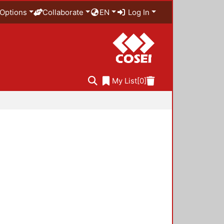
Options
Collaborate
EN
Log In
My List
[0]