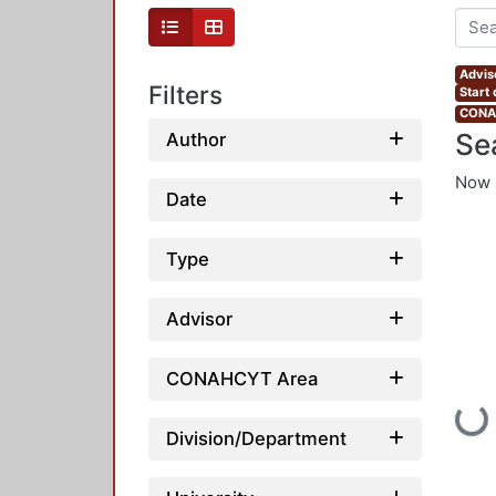
Advis
Filters
Start
CONAH
Se
Author
Now 
Date
Type
Advisor
CONAHCYT Area
Loadin
Division/Department