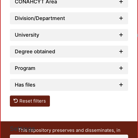
CONAHCYT Area
Division/Department
University
Loadin
Degree obtained
Program
Has files
Reset filters
Settings
This repository preserves and disseminates, in
unrestricted open access, the teaching and research