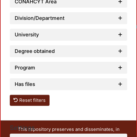
CONAHCYT Area
Division/Department
Loadin
University
Degree obtained
Program
Has files
Reset filters
Settings
This repository preserves and disseminates, in
unrestricted open access, the teaching and research