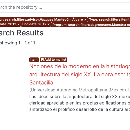
or: search.filters.advisor.Vázquez Mantecón, Álvaro
×
Type: search.filters.item
 date: 2012
×
End date: 2012
×
Program: search.filters.degreename.Maestría en
arch Results
showing
1 - 1 of 1
Item
Add to my list
Nociones de lo moderno en la historiogra
arquitectura del siglo XX. La obra escr
Santacilia
(
Universidad Autónoma Metropolitana (México). 
.
de Servicios de Información.
,
2012-02
)
Cebey Mo
Las ideas sobre la arquitectura del siglo XX me
claridad apreciable en las propias edificaciones 
sintetizado el prolífico desarrollo de la cultura a
embargo, esa arquitectura es el símbolo de toda u
sustento material -casi testimonial— del desplie
sociales, políticas y culturales. Ese conglomerado