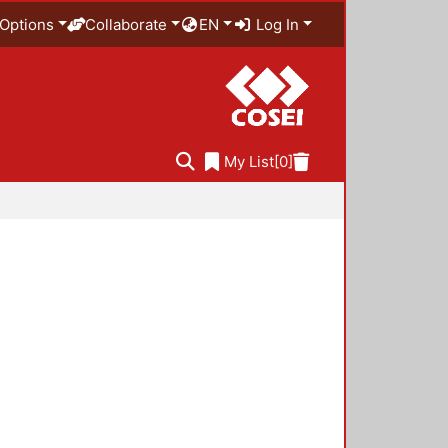
Options
Collaborate
EN
Log In
My List
[0]