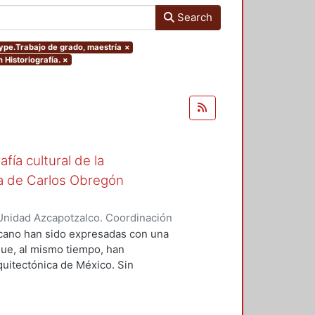
Search
type.Trabajo de grado, maestría
×
 Historiografía.
×
fía cultural de la
ita de Carlos Obregón
Unidad Azcapotzalco. Coordinación
ntes de Oca, Georgina
xicano han sido expresadas con una
que, al mismo tiempo, han
rquitectónica de México. Sin
na ideología, ella es sólo el
gue de una serie de circunstancias
 intelectual, el sustento