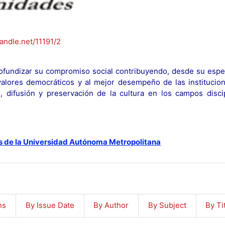
handle.net/11191/2
fundizar su compromiso social contribuyendo, desde su espec
y valores democráticos y al mejor desempeño de las institucion
n, difusión y preservación de la cultura en los campos discip
s de la Universidad Autónoma Metropolitana
ns
By Issue Date
By Author
By Subject
By Ti