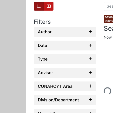
Advis
Filters
Start
Se
Author
Now 
Date
Type
Advisor
Loading..
CONAHCYT Area
Division/Department