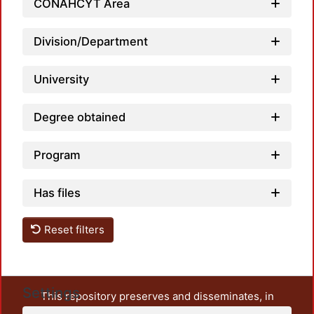
CONAHCYT Area
Load
Division/Department
University
Degree obtained
Program
Has files
Reset filters
Settings
This repository preserves and disseminates, in
unrestricted open access, the teaching and research