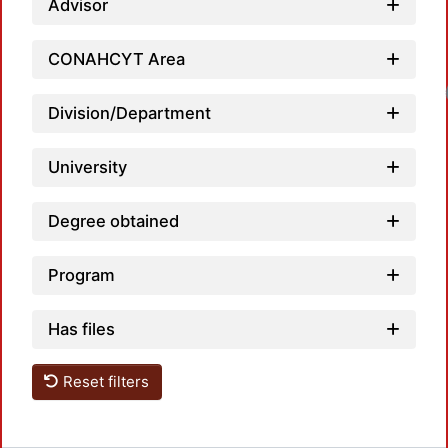
Advisor
CONAHCYT Area
Loadin
Division/Department
University
Degree obtained
Program
Has files
Reset filters