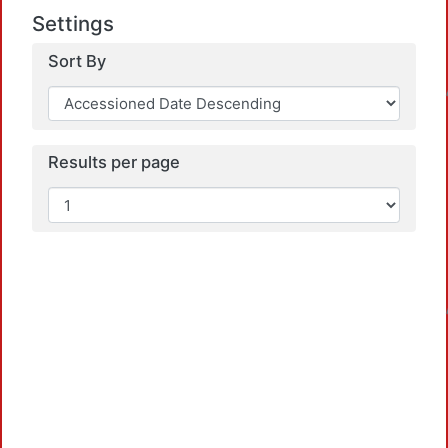
Settings
Sort By
Loadi
Results per page
Loadi