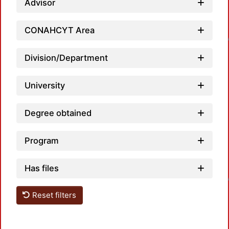
Advisor
Loadi
CONAHCYT Area
Division/Department
University
Degree obtained
Program
Loadi
Has files
Reset filters