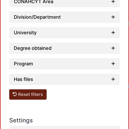
CONAHCYT Area
Division/Department
Loadi
University
Degree obtained
Program
Has files
Loadi
Reset filters
Settings