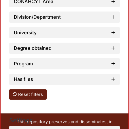
CONAHCYT Area
Division/Department
Loa
University
Degree obtained
Program
Has files
Reset filters
Settings
This repository preserves and disseminates, in
unrestricted open access, the teaching and research