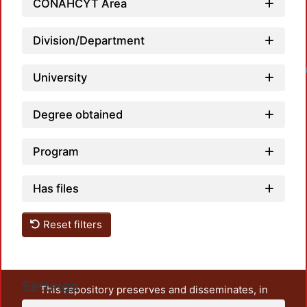
CONAHCYT Area
Division/Department
Loadin
University
Degree obtained
Program
Has files
Reset filters
Settings
This repository preserves and disseminates, in
unrestricted open access, the teaching and research