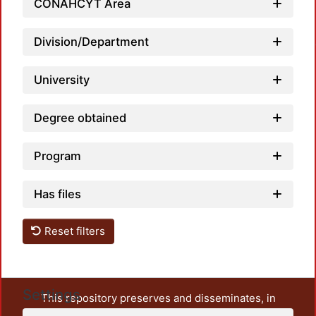
CONAHCYT Area
Loadi
Division/Department
University
Degree obtained
Program
Has files
Reset filters
Settings
This repository preserves and disseminates, in
unrestricted open access, the teaching and research