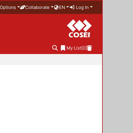
Options
Collaborate
EN
Log In
My List
[0]