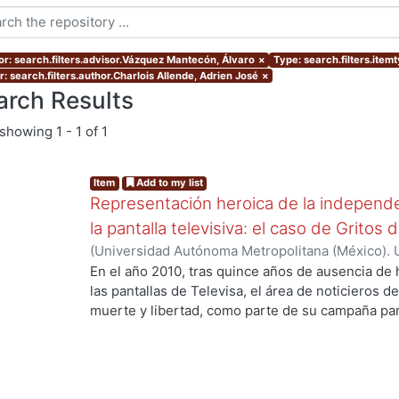
or: search.filters.advisor.Vázquez Mantecón, Álvaro
×
Type: search.filters.item
: search.filters.author.Charlois Allende, Adrien José
×
arch Results
showing
1 - 1 of 1
Item
Add to my list
Representación heroica de la independe
la pantalla televisiva: el caso de Gritos
(
Universidad Autónoma Metropolitana (México). 
de Servicios de Información.
,
2017
)
Charlois Alle
En el año 2010, tras quince años de ausencia de h
las pantallas de Televisa, el área de noticieros de
muerte y libertad, como parte de su campaña para
ng...
guerra por la independencia nacional eligieron el
el pasado. En trece capítulos de 22 minutos, logr
de 1808 a 1824. El producto resultante, Gritos de 
partir del 30 de agosto de ese año, culminando 