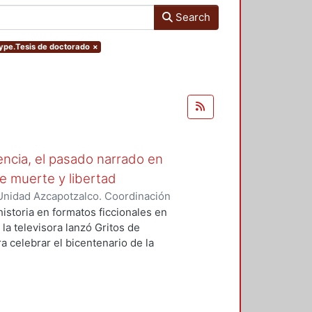
Search
type.Tesis de doctorado
×
ncia, el pasado narrado en
 de muerte y libertad
Unidad Azcapotzalco. Coordinación
nde, Adrien José
istoria en formatos ficcionales en
 la televisora lanzó Gritos de
 celebrar el bicentenario de la
 formato de miniserie para narrar
aron articular una narrativa que va
muerte y libertad, se transmitió a
precisamente el 16 de septiembre,