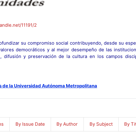
handle.net/11191/2
fundizar su compromiso social contribuyendo, desde su espec
y valores democráticos y al mejor desempeño de las institucion
n, difusión y preservación de la cultura en los campos discip
s de la Universidad Autónoma Metropolitana
ns
By Issue Date
By Author
By Subject
By Ti