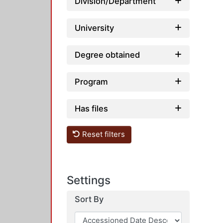
Division/Department
University
Degree obtained
Program
Has files
Reset filters
Settings
Sort By