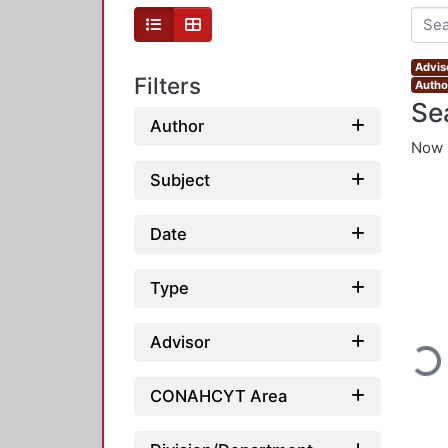
Advis
Filters
Author
Se
Author
Now 
Subject
Date
Type
Advisor
Loadi
CONAHCYT Area