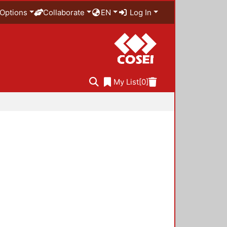
Options
Collaborate
EN
Log In
My List
[0]