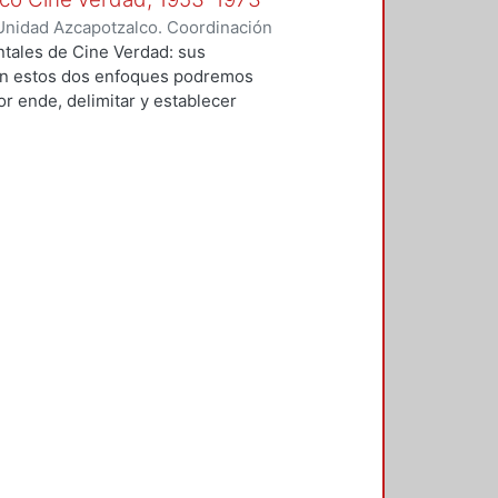
ria de la arquitectura de la
Unidad Azcapotzalco. Coordinación
sta tesis, una escritura realizada
rgas, Alexis
tales de Cine Verdad: sus
n suma peculiares. Dicha historia
Con estos dos enfoques podremos
a del arquitecto Carlos Obregón
por ende, delimitar y establecer
bjeto de estudio de este trabajo.
 caso que son estas diez cápsulas
nales de los años cincuenta y
ión cubana y el cincuentenario de
e la investigación está en estos
a, resulta imprescindible hablar de
do en los dos primeros capítulos.
 condición cinematográfica de Cine
e la condición periodística del
tes preguntas: ¿Cuál es la
formatos impresos como los
s como los documentales y los
 personas detrás del noticiario y
? y ¿Cuáles son los géneros y
nalmente, en el último capítulo se
dad con base en categorías de los
 y realismo, así como las