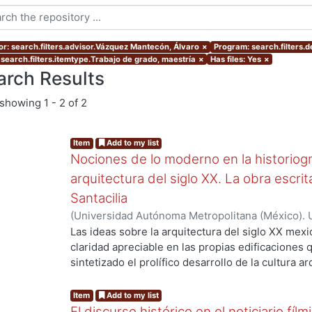
or: search.filters.advisor.Vázquez Mantecón, Álvaro
×
Program: search.filters.
 search.filters.itemtype.Trabajo de grado, maestría
×
Has files: Yes
×
arch Results
showing
1 - 2 of 2
Item
Add to my list
Nociones de lo moderno en la historiogra
arquitectura del siglo XX. La obra escr
Santacilia
(
Universidad Autónoma Metropolitana (México). 
de Servicios de Información.
,
2012-02
)
Cebey Mo
Las ideas sobre la arquitectura del siglo XX me
claridad apreciable en las propias edificaciones 
sintetizado el prolífico desarrollo de la cultura a
embargo, esa arquitectura es el símbolo de toda u
sustento material -casi testimonial— del desplie
Item
Add to my list
sociales, políticas y culturales. Ese conglomerado
El discurso histórico en el noticiario fí