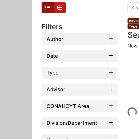
Advis
Filters
Type:
Se
Author
Now 
Date
Type
Advisor
Loading...
CONAHCYT Area
Division/Department