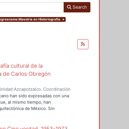
Search
degreename.Maestría en Historiografía.
×
fía cultural de la
ita de Carlos Obregón
Unidad Azcapotzalco. Coordinación
ntes de Oca, Georgina
xicano han sido expresadas con una
que, al mismo tiempo, han
rquitectónica de México. Sin
na ideología, ella es sólo el
gue de una serie de circunstancias
 intelectual, el sustento
lmico Cine verdad, 1953-1973