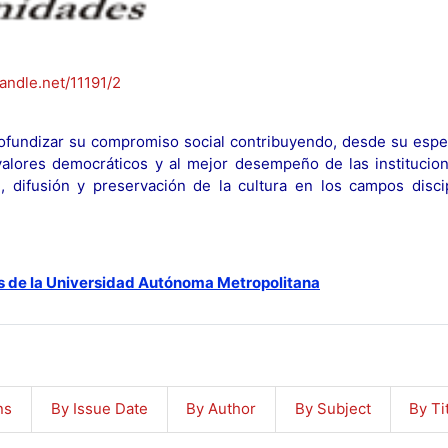
handle.net/11191/2
fundizar su compromiso social contribuyendo, desde su espec
y valores democráticos y al mejor desempeño de las institucion
n, difusión y preservación de la cultura en los campos discip
s de la Universidad Autónoma Metropolitana
ns
By Issue Date
By Author
By Subject
By Ti