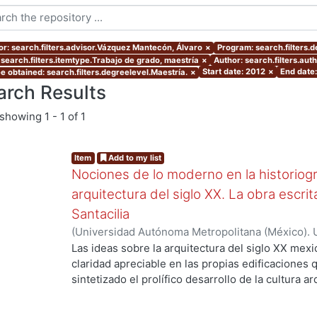
or: search.filters.advisor.Vázquez Mantecón, Álvaro
×
Program: search.filters.
 search.filters.itemtype.Trabajo de grado, maestría
×
Author: search.filters.au
Start date: 2012
×
End date
e obtained: search.filters.degreelevel.Maestría.
×
arch Results
showing
1 - 1 of 1
Item
Add to my list
Nociones de lo moderno en la historiogra
arquitectura del siglo XX. La obra escr
Santacilia
(
Universidad Autónoma Metropolitana (México). 
.
de Servicios de Información.
,
2012-02
)
Cebey Mo
Las ideas sobre la arquitectura del siglo XX me
claridad apreciable en las propias edificaciones 
sintetizado el prolífico desarrollo de la cultura a
embargo, esa arquitectura es el símbolo de toda u
sustento material -casi testimonial— del desplie