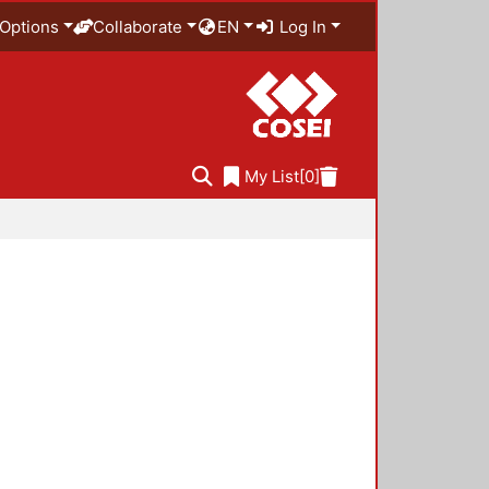
Options
Collaborate
EN
Log In
My List
[0]