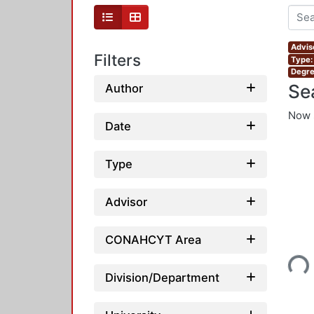
Advis
Filters
Type:
Degre
Se
Author
Now 
Date
Type
Advisor
Loading..
CONAHCYT Area
Division/Department