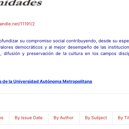
handle.net/11191/2
fundizar su compromiso social contribuyendo, desde su espec
y valores democráticos y al mejor desempeño de las institucion
n, difusión y preservación de la cultura en los campos discip
s de la Universidad Autónoma Metropolitana
ns
By Issue Date
By Author
By Subject
By Ti