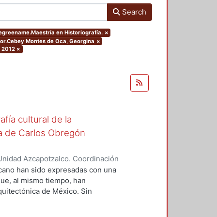
Search
degreename.Maestría en Historiografía.
×
thor.Cebey Montes de Oca, Georgina
×
: 2012
×
fía cultural de la
ita de Carlos Obregón
Unidad Azcapotzalco. Coordinación
ntes de Oca, Georgina
xicano han sido expresadas con una
que, al mismo tiempo, han
rquitectónica de México. Sin
na ideología, ella es sólo el
gue de una serie de circunstancias