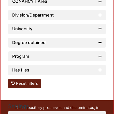
CONAHCYT Area
Division/Department
Loadin
University
Degree obtained
Program
Has files
Reset filters
Settings
This repository preserves and disseminates, in
unrestricted open access, the teaching and research