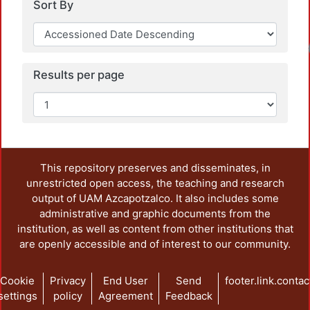
Sort By
Loadin
Results per page
This repository preserves and disseminates, in
unrestricted open access, the teaching and research
output of UAM Azcapotzalco. It also includes some
administrative and graphic documents from the
institution, as well as content from other institutions that
are openly accessible and of interest to our community.
Cookie
Privacy
End User
Send
footer.link.contac
settings
policy
Agreement
Feedback