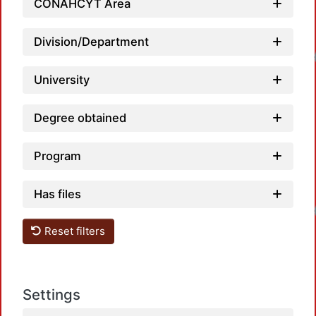
CONAHCYT Area
Division/Department
Loadin
University
Degree obtained
Program
Has files
Loadin
Reset filters
Settings