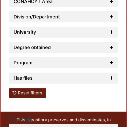
CONAHCYT Area
Loadi
Division/Department
University
Degree obtained
Program
Has files
Reset filters
Settings
This repository preserves and disseminates, in
unrestricted open access, the teaching and research