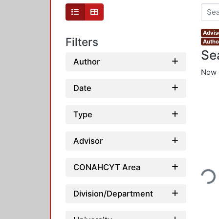
Advis
Filters
Autho
Se
Author
Now 
Date
Type
Advisor
Loadi
CONAHCYT Area
Division/Department