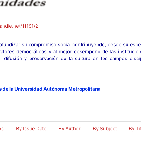
handle.net/11191/2
fundizar su compromiso social contribuyendo, desde su espec
y valores democráticos y al mejor desempeño de las institucion
n, difusión y preservación de la cultura en los campos discip
s de la Universidad Autónoma Metropolitana
ns
By Issue Date
By Author
By Subject
By Ti