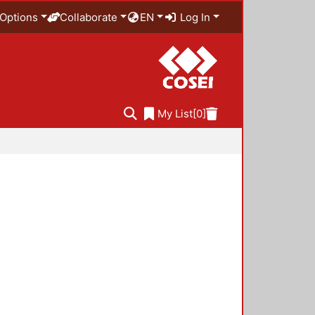
Options
Collaborate
EN
Log In
My List
[0]