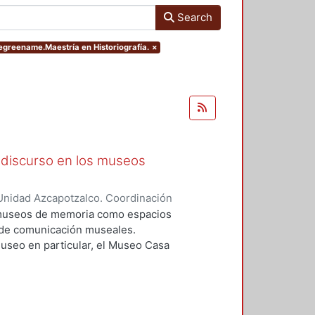
Search
degreename.Maestría en Historiografía.
×
 discurso en los museos
Unidad Azcapotzalco. Coordinación
ena
os museos de memoria como espacios
s de comunicación museales.
museo en particular, el Museo Casa
paración de éste con otros
onforma un discurso que
s espacios específicos, los museos
concentrará en efectuar un análisis