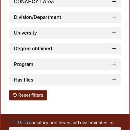
CONAHCYT Area
Division/Department
Loadin
University
Degree obtained
Program
Has files
Reset filters
Settings
This repository preserves and disseminates, in
unrestricted open access, the teaching and research