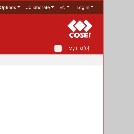
Options
Collaborate
EN
Log In
My List
[0]