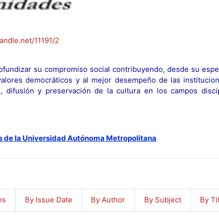
handle.net/11191/2
fundizar su compromiso social contribuyendo, desde su espec
y valores democráticos y al mejor desempeño de las institucion
n, difusión y preservación de la cultura en los campos discip
s de la Universidad Autónoma Metropolitana
ns
By Issue Date
By Author
By Subject
By Ti