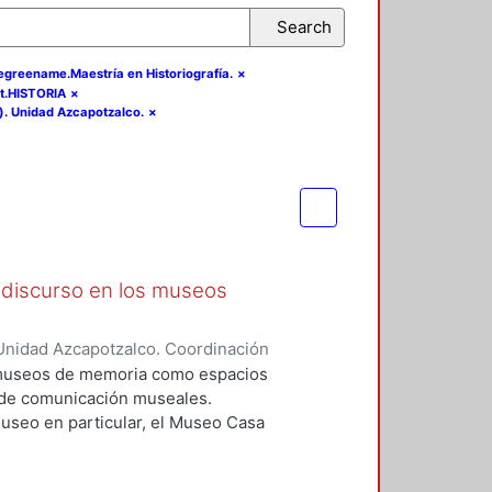
Search
degreename.Maestría en Historiografía.
×
t.HISTORIA
×
). Unidad Azcapotzalco.
×
 discurso en los museos
Unidad Azcapotzalco. Coordinación
ena
os museos de memoria como espacios
s de comunicación museales.
museo en particular, el Museo Casa
paración de éste con otros
onforma un discurso que