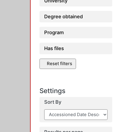
University
Degree obtained
Program
Has files
Reset filters
Settings
Sort By
Results per page