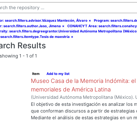
or: search.filters.advisor.Vázquez Mantecón, Álvaro
×
Program: search.filters.
r: search.filters.author.Jaso, Jimena
×
CONAHCYT Area: search.filters.conahcy
rsity: search.filters.degreegrantor.Universidad Autónoma Metropolitana (México
 search.filters.itemtype.Tesis de maestría
×
arch Results
showing
1 - 1 of 1
Item
Add to my list
Museo Casa de la Memoria Indómita: el
memoriales de América Latina
(
Universidad Autónoma Metropolitana (México). 
de Servicios de Información.
,
2019-11
)
Jaso, Jim
El objetivo de esta investigación es analizar l
.
que conforman discursos a partir de estrategia
Mediante el análisis de estas estrategias en un 
de la Memoria Indómita, y apoyándome en la com
museos memoriales, comprenderemos cómo se c