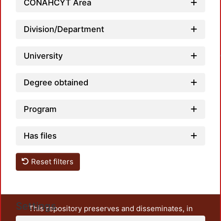
CONAHCYT Area
Division/Department
Loadi
University
Degree obtained
Program
Has files
Reset filters
Settings
This repository preserves and disseminates, in
unrestricted open access, the teaching and research