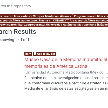
or: search.filters.advisor.Vázquez Mantecón, Álvaro
×
Program: search.filters.
r: search.filters.author.Jaso, Jimena
×
CONAHCYT Area: search.filters.conahcy
rsity: search.filters.degreegrantor.Universidad Autónoma Metropolitana (México
arch Results
showing
1 - 1 of 1
Item
Add to my list
Museo Casa de la Memoria Indómita: el
memoriales de América Latina
(
Universidad Autónoma Metropolitana (México). 
de Servicios de Información.
,
2019-11
)
Jaso, Jim
El objetivo de esta investigación es analizar l
que conforman discursos a partir de estrategia
Mediante el análisis de estas estrategias en un 
de la Memoria Indómita, y apoyándome en la com
museos memoriales, comprenderemos cómo se c
visibiliza narrativas del pasado reciente en esto