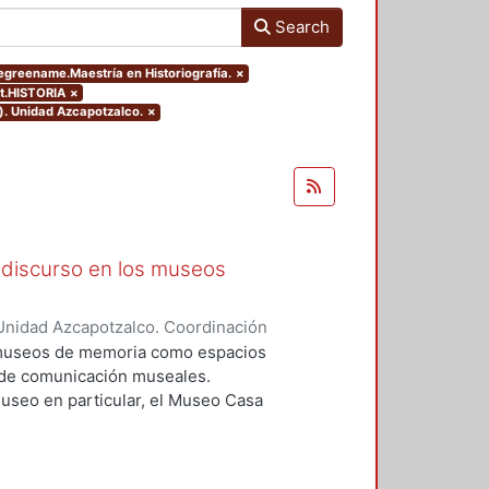
Search
degreename.Maestría en Historiografía.
×
t.HISTORIA
×
). Unidad Azcapotzalco.
×
 discurso en los museos
Unidad Azcapotzalco. Coordinación
ena
os museos de memoria como espacios
s de comunicación museales.
museo en particular, el Museo Casa
paración de éste con otros
onforma un discurso que
s espacios específicos, los museos