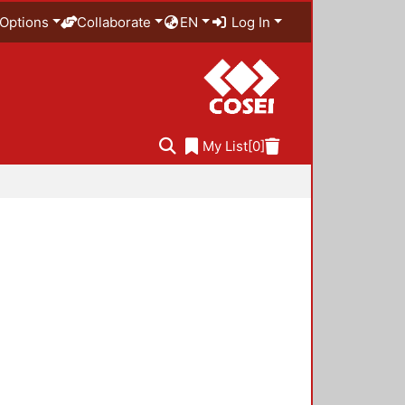
Options
Collaborate
EN
Log In
My List
[0]