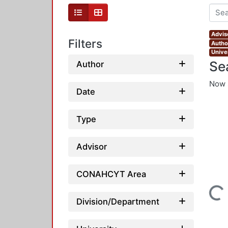
Advis
Filters
Autho
Unive
Se
Author
Now 
Date
Type
Advisor
CONAHCYT Area
Loading...
Division/Department