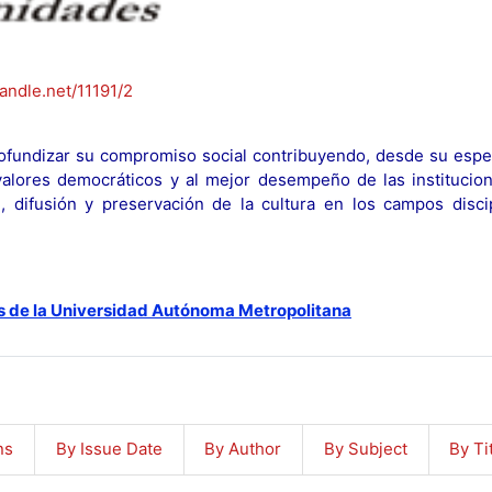
handle.net/11191/2
fundizar su compromiso social contribuyendo, desde su espec
y valores democráticos y al mejor desempeño de las institucion
n, difusión y preservación de la cultura en los campos discip
s de la Universidad Autónoma Metropolitana
ns
By Issue Date
By Author
By Subject
By Ti